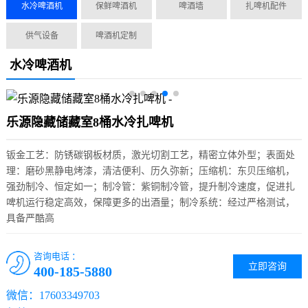
水冷啤酒机
保鲜啤酒机
啤酒墙
扎啤机配件
供气设备
啤酒机定制
水冷啤酒机
乐源隐藏储藏室8桶水冷扎啤机
钣金工艺：防锈碳钢板材质，激光切割工艺，精密立体外型；表面处
理：磨砂黑静电烤漆，清洁便利、历久弥新；压缩机：东贝压缩机，
强劲制冷、恒定如一；制冷管：紫铜制冷管，提升制冷速度，促进扎
啤机运行稳定高效，保障更多的出酒量；制冷系统：经过严格测试，
具备严酷高
咨询电话 ：
立即咨询
400-185-5880
微信：17603349703